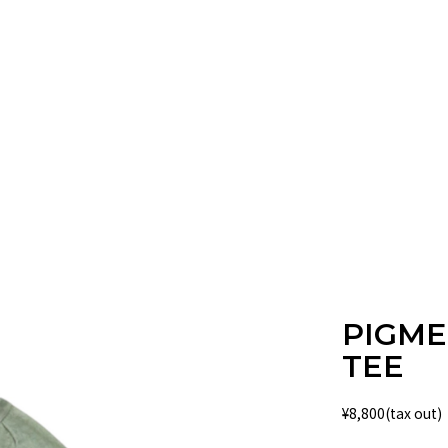
PIGME
TEE
¥
8,800(tax out)