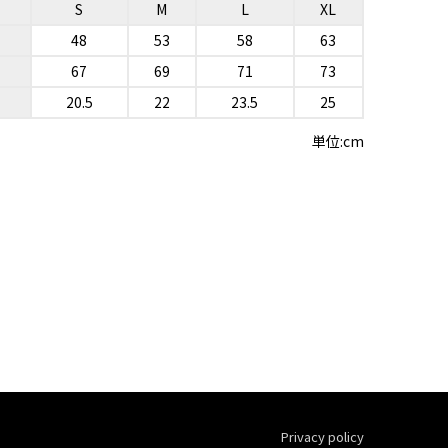
S
M
L
XL
48
53
58
63
67
69
71
73
20.5
22
23.5
25
単位:cm
Privacy policy