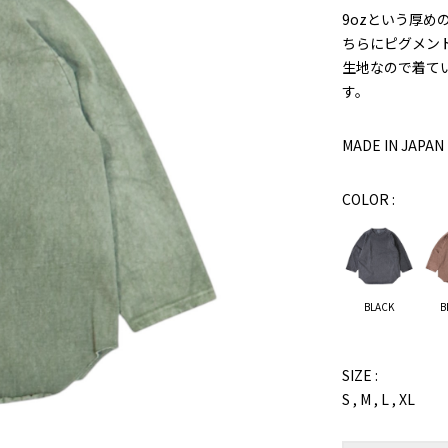
9ozという厚め
ちらにピグメン
生地なので着て
す。
MADE IN JAPAN
COLOR :
BLACK
B
SIZE :
S , M , L , XL