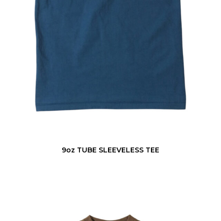
L
E
E
V
E
L
E
S
S
T
E
9oz TUBE SLEEVELESS TEE
E
U
.
S