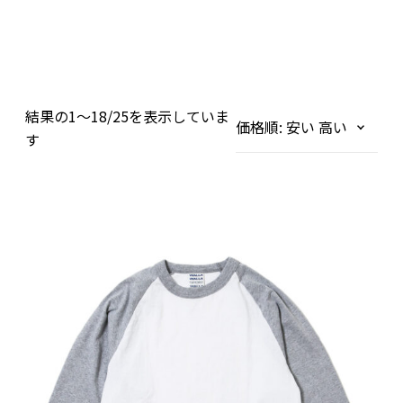
結果の1～18/25を表示していま
価
す
格
3
順
:
/
安
4
い
B
→
A
高
S
い
E
B
A