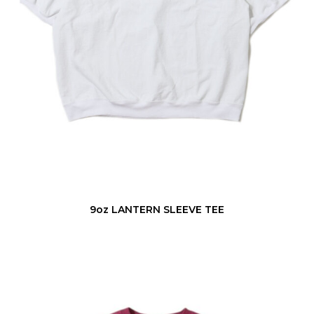
R
N
S
L
E
E
V
E
T
E
E
9oz LANTERN SLEEVE TEE
9
o
z