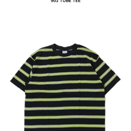
9oz TUBE TEE
S
/
S
S
T
R
I
P
E
T
E
E