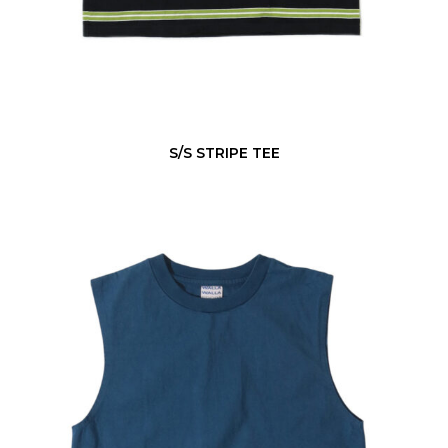
S/S STRIPE TEE
9
o
z
T
U
B
E
S