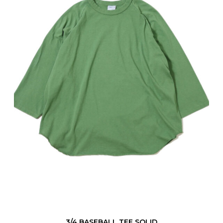
A
S
E
B
A
L
L
T
E
E
S
O
L
I
D
3/4 BASEBALL TEE SOLID