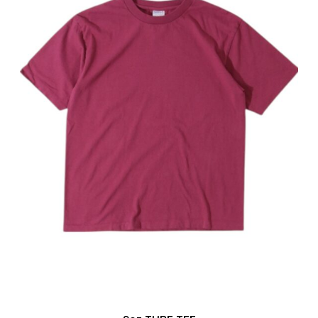
T
U
B
E
T
E
E