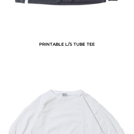
B
E
T
E
E
PRINTABLE L/S TUBE TEE
9
o
z
L
A
N
T
E