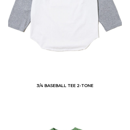
L
L
T
E
E
2
-
T
O
N
3/4 BASEBALL TEE 2-TONE
E
3
/
4
B