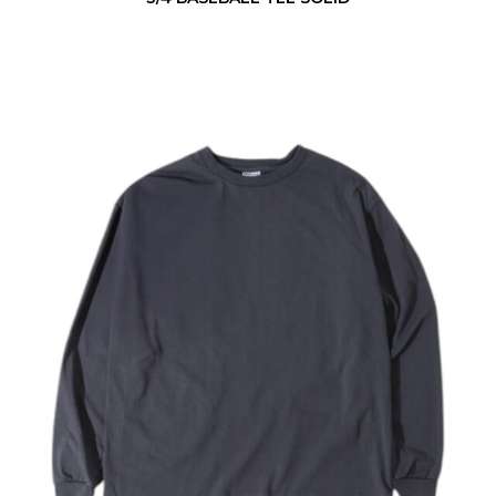
P
R
I
N
T
A
B
L
E
L
/
S
T
U