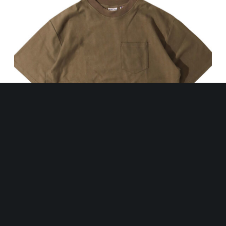
.
M
A
D
E
H
E
R
R
I
N
B
O
N
E