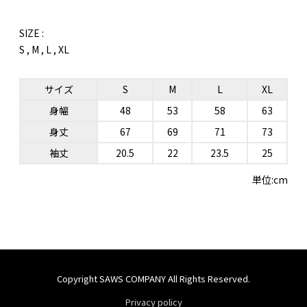
SIZE :
S , M , L , XL
サイズ
S
M
L
XL
身幅
48
53
58
63
身丈
67
69
71
73
袖丈
20.5
22
23.5
25
単位:cm
Copyright SAWS COMPANY All Rights Reserved.
Privacy policy