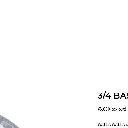
3/4 B
¥
5,800(tax out)
WALLA WAL