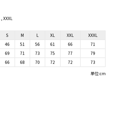
L , XXXL
S
M
L
XL
XXL
XXXL
46
51
56
61
66
71
69
71
73
75
77
79
66
68
70
72
72
73
単位:cm