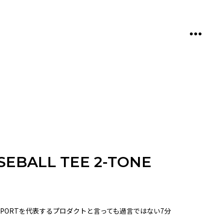
T
o
g
g
l
e
o
f
f
c
a
n
v
a
s
a
ASEBALL TEE 2-TONE
r
e
a
LA SPORTを代表するプロダクトと言っても過言ではない7分