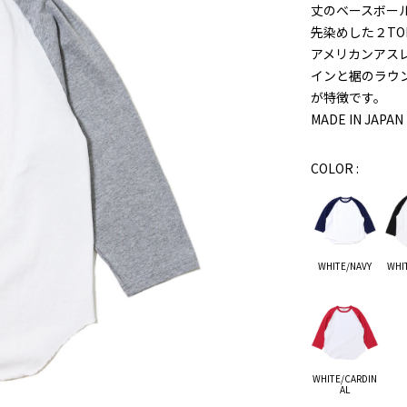
丈のベースボール
先染めした２T
アメリカンアス
インと裾のラウ
が特徴です。
MADE IN JAPAN
COLOR :
WHITE/NAVY
WHI
WHITE/CARDIN
AL