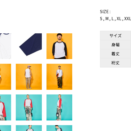
SIZE :
S , M , L , XL , XX
サイズ
身幅
着丈
裄丈